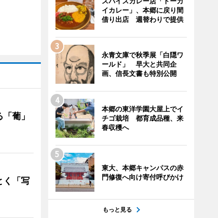
スパイスカレー店「トーカ
イカレー」、本郷に戻り間
借り出店 週替わりで提供
永青文庫で秋季展「白隠ワ
ールド」 早大と共同企
画、信長文書も特別公開
本郷の東洋学園大屋上でイ
る「葡」
チゴ栽培 都育成品種、来
春収穫へ
東大、本郷キャンパスの赤
門修復へ向け寄付呼びかけ
とく「写
もっと見る