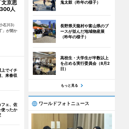
「文京思
鬼太鼓（昨年の様子）
300人
小石川3）
長野県天龍村や富山県のブ
丁」が開か
ースが並んだ地域物産展
（昨年の様子）
高校生・大学生が半数以上
を占める実行委員会（8月2
日）
屋上でイチ
種、来春収
もっと見る
ワールドフォトニュース
カフェ、佐
を使ったか
定