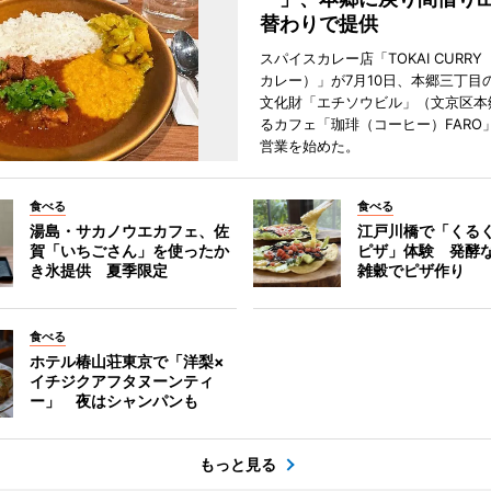
替わりで提供
スパイスカレー店「TOKAI CURR
カレー）」が7月10日、本郷三丁目
文化財「エチソウビル」（文京区本
るカフェ「珈琲（コーヒー）FARO
営業を始めた。
食べる
食べる
湯島・サカノウエカフェ、佐
江戸川橋で「くる
賀「いちごさん」を使ったか
ピザ」体験 発酵な
き氷提供 夏季限定
雑穀でピザ作り
食べる
ホテル椿山荘東京で「洋梨×
イチジクアフタヌーンティ
ー」 夜はシャンパンも
もっと見る