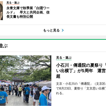
見る・遊ぶ
永青文庫で秋季展「白隠ワー
ルド」 早大と共同企画、信
長文書も特別公開
もっと見る
遊ぶ
見る・遊ぶ
小石川・傳通院の夏祭り
い出横丁」が5周年 運営
超
文京・小石川の「傳通院」（文京区
で8月23日、夏祭り「文京思い出横
れる。