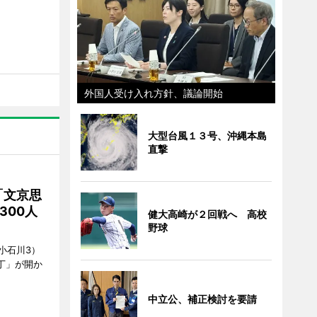
外国人受け入れ方針、議論開始
大型台風１３号、沖縄本島
直撃
「文京思
300人
健大高崎が２回戦へ 高校
野球
小石川3）
丁」が開か
中立公、補正検討を要請