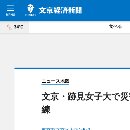
食べる
34°C
ニュース地図
文京・跡見女子大で災
練
東京都文京区大塚1-5-2