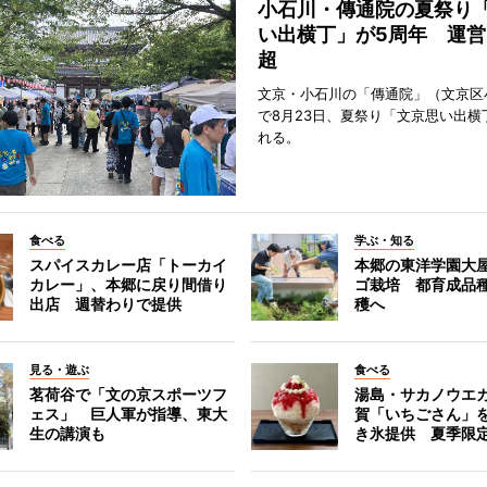
小石川・傳通院の夏祭り
い出横丁」が5周年 運営
超
文京・小石川の「傳通院」（文京区
で8月23日、夏祭り「文京思い出横
れる。
食べる
学ぶ・知る
スパイスカレー店「トーカイ
本郷の東洋学園大
カレー」、本郷に戻り間借り
ゴ栽培 都育成品
出店 週替わりで提供
穫へ
見る・遊ぶ
食べる
茗荷谷で「文の京スポーツフ
湯島・サカノウエ
ェス」 巨人軍が指導、東大
賀「いちごさん」
生の講演も
き氷提供 夏季限