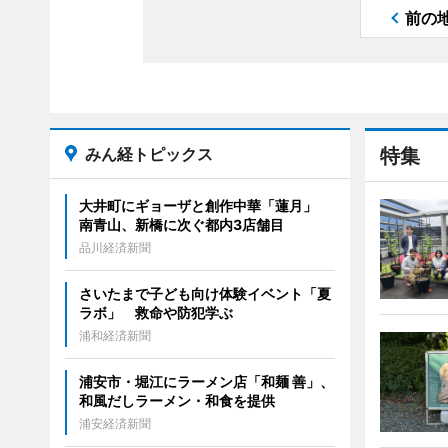
前の
みん経トピックス
特集
大井町にギョーザと創作中華「蓮月」
南青山、新橋に次ぐ都内3店舗目
品川経済新聞
さいたまで子ども向け体験イベント「夏
ラボ」 救命や防犯学ぶ
浦和経済新聞
浦安市・堀江にラーメン店「和麺 善」、
和風だしラーメン・和食を提供
浦安経済新聞