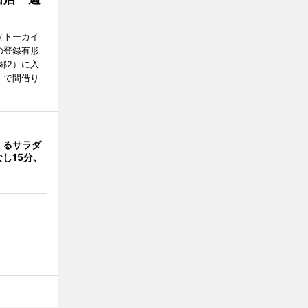
Y（トーカイ
の登録有形
郷2）に入
」で間借り
くるサラダ
し15分、