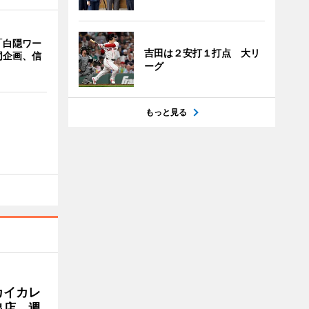
「白隠ワー
吉田は２安打１打点 大リ
同企画、信
ーグ
もっと見る
カイカレ
出店 週