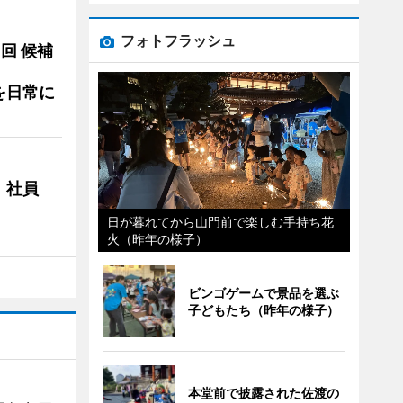
フォトフラッシュ
3回 候補
を日常に
 社員
日が暮れてから山門前で楽しむ手持ち花
火（昨年の様子）
ビンゴゲームで景品を選ぶ
子どもたち（昨年の様子）
本堂前で披露された佐渡の