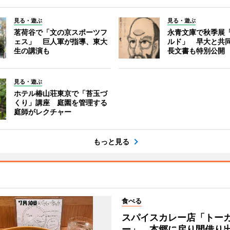
見る・遊ぶ
見る・遊ぶ
茗荷谷で「文の京スポーツフ
永青文庫で秋季展
ェス」 巨人軍が指導、東大
ルド」 早大と共
生の講演も
長文書も特別公開
見る・遊ぶ
ホテル椿山荘東京で「苔玉づ
くり」講座 庭園を管理する
庭師がレクチャー
もっと見る
食べる
スパイスカレー店「トー
ー」、本郷に戻り間借り