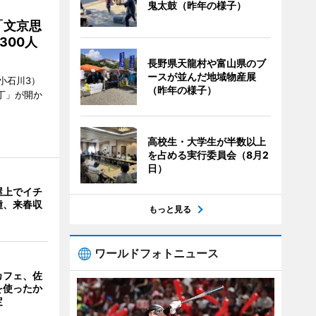
鬼太鼓（昨年の様子）
「文京思
300人
長野県天龍村や富山県のブ
ースが並んだ地域物産展
小石川3）
（昨年の様子）
丁」が開か
高校生・大学生が半数以上
を占める実行委員会（8月2
日）
屋上でイチ
種、来春収
もっと見る
ワールドフォトニュース
カフェ、佐
を使ったか
定