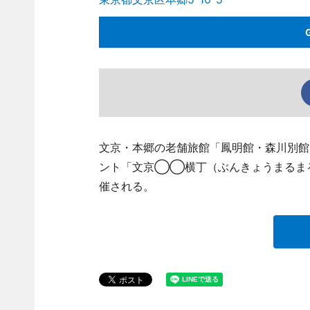
文京・本郷の老舗旅館「鳳明館・森川別館
ント「文京◯◯横丁（ぶんきょうまるまる
催される。