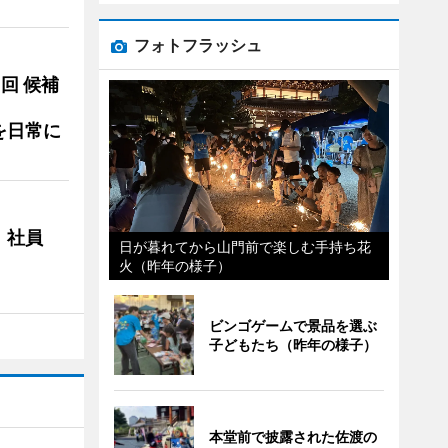
フォトフラッシュ
3回 候補
を日常に
 社員
日が暮れてから山門前で楽しむ手持ち花
火（昨年の様子）
ビンゴゲームで景品を選ぶ
子どもたち（昨年の様子）
本堂前で披露された佐渡の