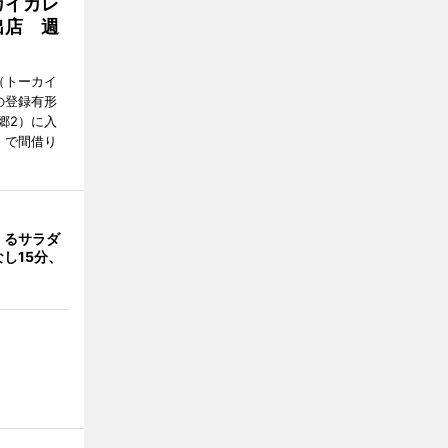
カイカレ
出店 週
Y（トーカイ
の登録有形
郷2）に入
」で間借り
くるサラダ
し15分、