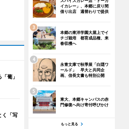
スパイスカレー店「トーカ
イカレー」、本郷に戻り間
借り出店 週替わりで提供
本郷の東洋学園大屋上でイ
チゴ栽培 都育成品種、来
春収穫へ
永青文庫で秋季展「白隠ワ
ールド」 早大と共同企
画、信長文書も特別公開
る「葡」
東大、本郷キャンパスの赤
門修復へ向け寄付呼びかけ
とく「写
もっと見る