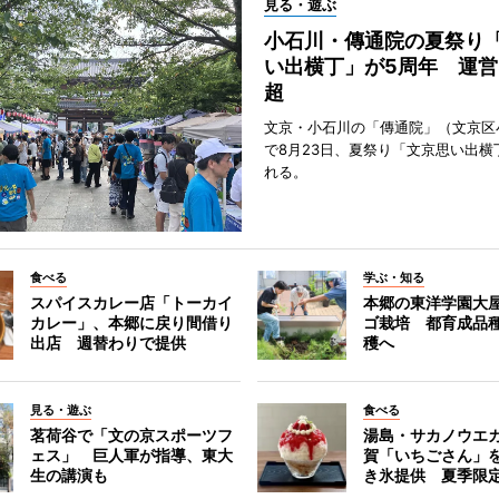
見る・遊ぶ
小石川・傳通院の夏祭り
い出横丁」が5周年 運営
超
文京・小石川の「傳通院」（文京区
で8月23日、夏祭り「文京思い出横
れる。
食べる
学ぶ・知る
スパイスカレー店「トーカイ
本郷の東洋学園大
カレー」、本郷に戻り間借り
ゴ栽培 都育成品
出店 週替わりで提供
穫へ
見る・遊ぶ
食べる
茗荷谷で「文の京スポーツフ
湯島・サカノウエ
ェス」 巨人軍が指導、東大
賀「いちごさん」
生の講演も
き氷提供 夏季限