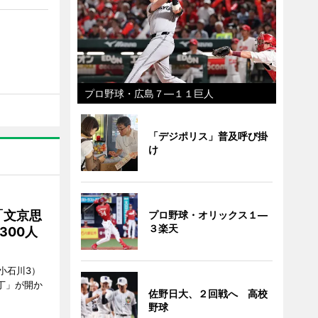
プロ野球・広島７―１１巨人
「デジポリス」普及呼び掛
け
「文京思
プロ野球・オリックス１―
３楽天
300人
小石川3）
丁」が開か
佐野日大、２回戦へ 高校
野球