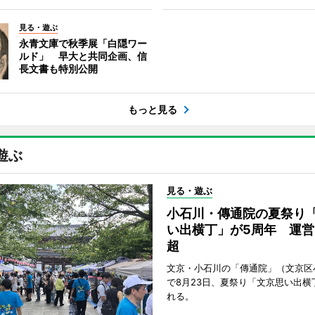
見る・遊ぶ
永青文庫で秋季展「白隠ワー
ルド」 早大と共同企画、信
長文書も特別公開
もっと見る
遊ぶ
見る・遊ぶ
小石川・傳通院の夏祭り
い出横丁」が5周年 運営
超
文京・小石川の「傳通院」（文京区
で8月23日、夏祭り「文京思い出横
れる。