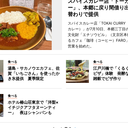
スパイスカレー店「トー
ー」、本郷に戻り間借り
替わりで提供
スパイスカレー店「TOKAI CURR
カレー）」が7月10日、本郷三丁目
文化財「エチソウビル」（文京区本
るカフェ「珈琲（コーヒー）FARO
営業を始めた。
食べる
食べる
湯島・サカノウエカフェ、佐
江戸川橋で「くる
賀「いちごさん」を使ったか
ピザ」体験 発酵な
き氷提供 夏季限定
雑穀でピザ作り
食べる
ホテル椿山荘東京で「洋梨×
イチジクアフタヌーンティ
ー」 夜はシャンパンも