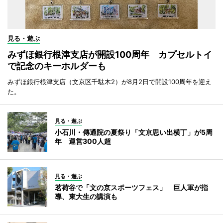
見る・遊ぶ
みずほ銀行根津支店が開設100周年 カプセルトイ
で記念のキーホルダーも
みずほ銀行根津支店（文京区千駄木2）が8月2日で開設100周年を迎え
た。
見る・遊ぶ
小石川・傳通院の夏祭り「文京思い出横丁」が5周
年 運営300人超
見る・遊ぶ
茗荷谷で「文の京スポーツフェス」 巨人軍が指
導、東大生の講演も