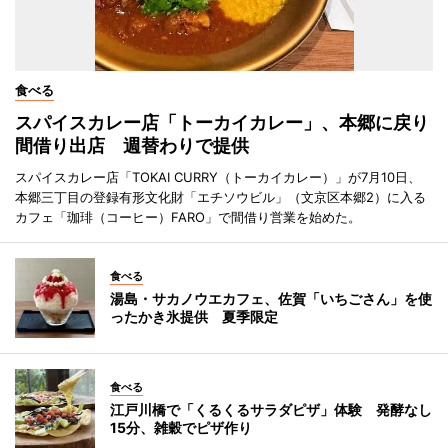
食べる
スパイスカレー店「トーカイカレー」、本郷に戻り
間借り出店 週替わりで提供
スパイスカレー店「TOKAI CURRY（トーカイカレー）」が7月10日、
本郷三丁目の登録有形文化財「エチソウビル」（文京区本郷2）に入る
カフェ「珈琲（コーヒー）FARO」で間借り営業を始めた。
食べる
湯島・サカノウエカフェ、佐賀「いちごさん」を使
ったかき氷提供 夏季限定
食べる
江戸川橋で「くるくるサラダピザ」体験 発酵なし
15分、雑穀でピザ作り