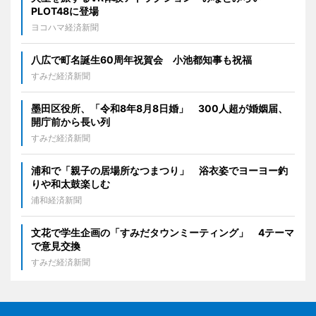
PLOT48に登場
ヨコハマ経済新聞
八広で町名誕生60周年祝賀会 小池都知事も祝福
すみだ経済新聞
墨田区役所、「令和8年8月8日婚」 300人超が婚姻届、
開庁前から長い列
すみだ経済新聞
浦和で「親子の居場所なつまつり」 浴衣姿でヨーヨー釣
りや和太鼓楽しむ
浦和経済新聞
文花で学生企画の「すみだタウンミーティング」 4テーマ
で意見交換
すみだ経済新聞