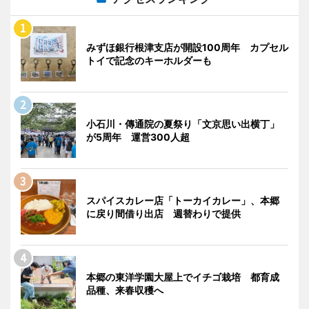
みずほ銀行根津支店が開設100周年 カプセル
トイで記念のキーホルダーも
小石川・傳通院の夏祭り「文京思い出横丁」
が5周年 運営300人超
スパイスカレー店「トーカイカレー」、本郷
に戻り間借り出店 週替わりで提供
本郷の東洋学園大屋上でイチゴ栽培 都育成
品種、来春収穫へ