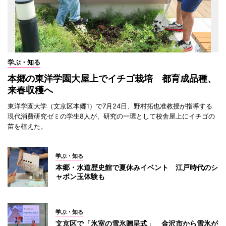
学ぶ・知る
本郷の東洋学園大屋上でイチゴ栽培 都育成品種、
来春収穫へ
東洋学園大学（文京区本郷1）で7月24日、野村拓也准教授が指導する
現代消費研究ゼミの学生8人が、研究の一環として校舎屋上にイチゴの
苗を植えた。
学ぶ・知る
本郷・水道歴史館で夏休みイベント 江戸時代のシ
ャボン玉体験も
学ぶ・知る
文京区で「氷室の雪氷贈呈式」 金沢市から雪氷が