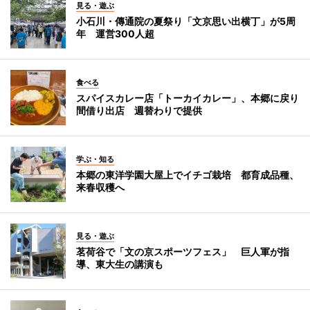
見る・遊ぶ
小石川・傳通院の夏祭り「文京思い出横丁」が5周
年 運営300人超
食べる
スパイスカレー店「トーカイカレー」、本郷に戻り
間借り出店 週替わりで提供
学ぶ・知る
本郷の東洋学園大屋上でイチゴ栽培 都育成品種、
来春収穫へ
見る・遊ぶ
茗荷谷で「文の京スポーツフェス」 巨人軍が指
導、東大生の講演も