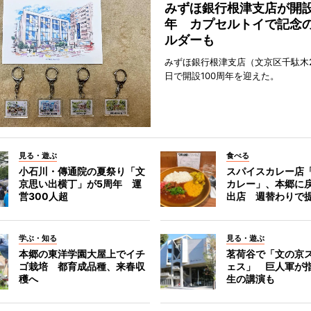
みずほ銀行根津支店が開設
年 カプセルトイで記念
ルダーも
みずほ銀行根津支店（文京区千駄木2
日で開設100周年を迎えた。
見る・遊ぶ
食べる
小石川・傳通院の夏祭り「文
スパイスカレー店
京思い出横丁」が5周年 運
カレー」、本郷に
営300人超
出店 週替わりで
学ぶ・知る
見る・遊ぶ
本郷の東洋学園大屋上でイチ
茗荷谷で「文の京
ゴ栽培 都育成品種、来春収
ェス」 巨人軍が
穫へ
生の講演も