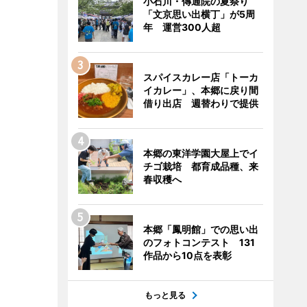
小石川・傳通院の夏祭り
「文京思い出横丁」が5周
年 運営300人超
スパイスカレー店「トーカ
イカレー」、本郷に戻り間
借り出店 週替わりで提供
本郷の東洋学園大屋上でイ
チゴ栽培 都育成品種、来
春収穫へ
本郷「鳳明館」での思い出
のフォトコンテスト 131
作品から10点を表彰
もっと見る