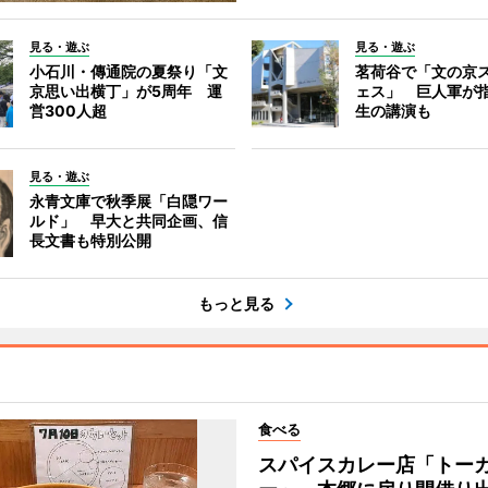
見る・遊ぶ
見る・遊ぶ
小石川・傳通院の夏祭り「文
茗荷谷で「文の京
京思い出横丁」が5周年 運
ェス」 巨人軍が
営300人超
生の講演も
見る・遊ぶ
永青文庫で秋季展「白隠ワー
ルド」 早大と共同企画、信
長文書も特別公開
もっと見る
食べる
スパイスカレー店「トー