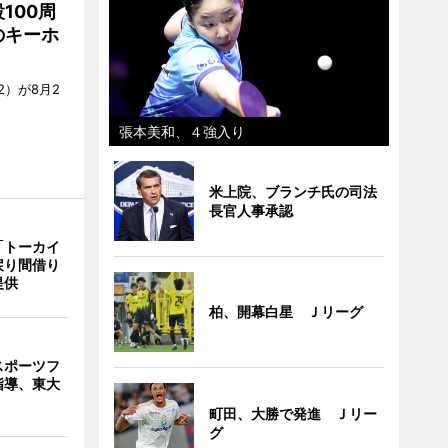
100周
のキーホ
）が8月2
張本美和、４強入り
米上院、ブランチ氏の司法
長官人事承認
「トーカイ
戻り間借り
提供
柏、開幕白星 Ｊリーグ
スポーツフ
指導、東大
町田、大勝で発進 Ｊリー
グ