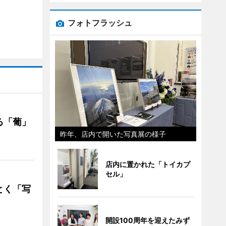
フォトフラッシュ
る「葡」
昨年、店内で開いた写真展の様子
店内に置かれた「トイカプ
セル」
とく「写
開設100周年を迎えたみず