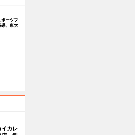
スポーツフ
指導、東大
カイカレ