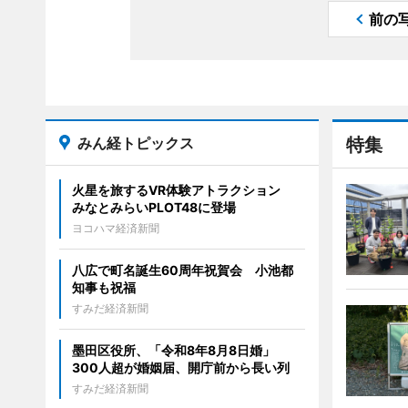
前の
みん経トピックス
特集
火星を旅するVR体験アトラクション
みなとみらいPLOT48に登場
ヨコハマ経済新聞
八広で町名誕生60周年祝賀会 小池都
知事も祝福
すみだ経済新聞
墨田区役所、「令和8年8月8日婚」
300人超が婚姻届、開庁前から長い列
すみだ経済新聞