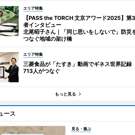
エリア特集
【PASS the TORCH 文京アワード2025】第
者インタビュー
北尾昭子さん｜「同じ思いをしないで」防災
つなぐ地域の架け橋
エリア特集
三菱食品が「たすき」動画でギネス世界記録
713人がつなぐ
もっと見る
ュース
見る・遊ぶ