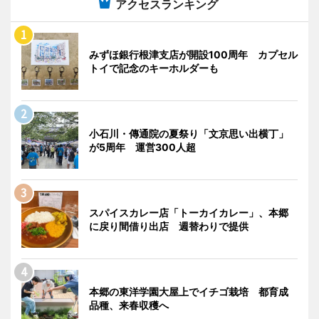
アクセスランキング
みずほ銀行根津支店が開設100周年 カプセル
トイで記念のキーホルダーも
小石川・傳通院の夏祭り「文京思い出横丁」
が5周年 運営300人超
スパイスカレー店「トーカイカレー」、本郷
に戻り間借り出店 週替わりで提供
本郷の東洋学園大屋上でイチゴ栽培 都育成
品種、来春収穫へ