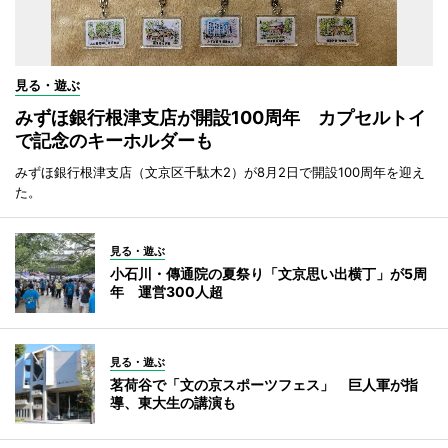
見る・遊ぶ
みずほ銀行根津支店が開設100周年 カプセルトイ
で記念のキーホルダーも
みずほ銀行根津支店（文京区千駄木2）が8月2日で開設100周年を迎え
た。
見る・遊ぶ
小石川・傳通院の夏祭り「文京思い出横丁」が5周
年 運営300人超
見る・遊ぶ
茗荷谷で「文の京スポーツフェス」 巨人軍が指
導、東大生の講演も