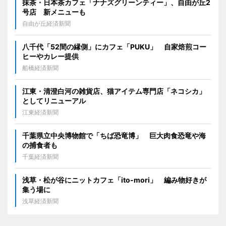
抹茶・日本茶カフェ「ナナズグリーンティー」、自由が丘2
号店 新メニューも
自由が丘経済新聞
八千代「52間の縁側」にカフェ「PUKU」 自家焙煎コー
ヒーやカレー提供
船橋経済新聞
江東・清澄白河の雑貨店、猫アイテム専門店「ネコシカ」
としてリニューアル
江東経済新聞
千葉県立中央博物館で「ちば恐竜博」 巨大肉食恐竜や海
の捕食者も
千葉経済新聞
浅草・松が谷にニットカフェ「ito-mori」 編み物好きが
集う場に
浅草経済新聞