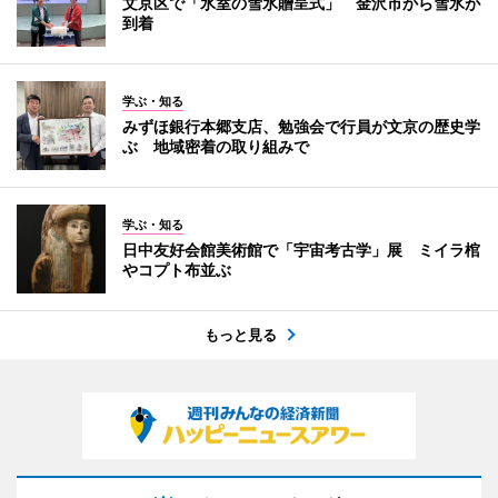
文京区で「氷室の雪氷贈呈式」 金沢市から雪氷が
到着
学ぶ・知る
みずほ銀行本郷支店、勉強会で行員が文京の歴史学
ぶ 地域密着の取り組みで
学ぶ・知る
日中友好会館美術館で「宇宙考古学」展 ミイラ棺
やコプト布並ぶ
もっと見る