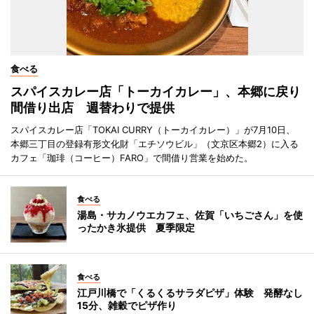
食べる
スパイスカレー店「トーカイカレー」、本郷に戻り
間借り出店 週替わりで提供
スパイスカレー店「TOKAI CURRY（トーカイカレー）」が7月10日、
本郷三丁目の登録有形文化財「エチソウビル」（文京区本郷2）に入る
カフェ「珈琲（コーヒー）FARO」で間借り営業を始めた。
食べる
湯島・サカノウエカフェ、佐賀「いちごさん」を使
ったかき氷提供 夏季限定
食べる
江戸川橋で「くるくるサラダピザ」体験 発酵なし
15分、雑穀でピザ作り