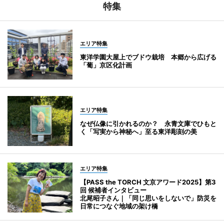
特集
エリア特集
東洋学園大屋上でブドウ栽培 本郷から広げる
「葡」京区化計画
エリア特集
なぜ仏像に引かれるのか？ 永青文庫でひもと
く「写実から神秘へ」至る東洋彫刻の美
エリア特集
【PASS the TORCH 文京アワード2025】第3
回 候補者インタビュー
北尾昭子さん｜「同じ思いをしないで」防災を
日常につなぐ地域の架け橋