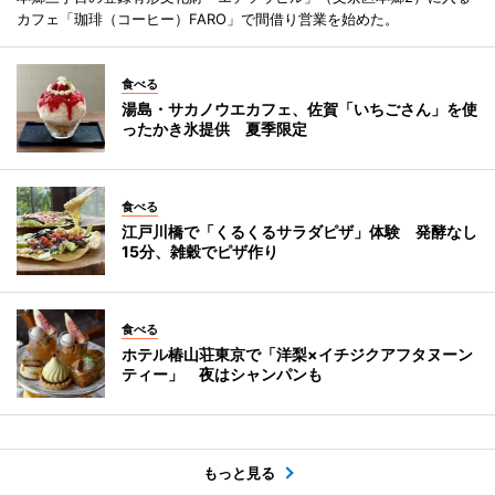
カフェ「珈琲（コーヒー）FARO」で間借り営業を始めた。
食べる
湯島・サカノウエカフェ、佐賀「いちごさん」を使
ったかき氷提供 夏季限定
食べる
江戸川橋で「くるくるサラダピザ」体験 発酵なし
15分、雑穀でピザ作り
食べる
ホテル椿山荘東京で「洋梨×イチジクアフタヌーン
ティー」 夜はシャンパンも
もっと見る