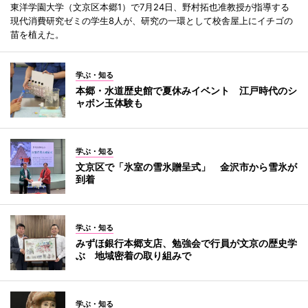
東洋学園大学（文京区本郷1）で7月24日、野村拓也准教授が指導する
現代消費研究ゼミの学生8人が、研究の一環として校舎屋上にイチゴの
苗を植えた。
学ぶ・知る
本郷・水道歴史館で夏休みイベント 江戸時代のシ
ャボン玉体験も
学ぶ・知る
文京区で「氷室の雪氷贈呈式」 金沢市から雪氷が
到着
学ぶ・知る
みずほ銀行本郷支店、勉強会で行員が文京の歴史学
ぶ 地域密着の取り組みで
学ぶ・知る