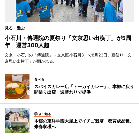
見る・遊ぶ
小石川・傳通院の夏祭り「文京思い出横丁」が5周
年 運営300人超
文京・小石川の「傳通院」（文京区小石川3）で8月23日、夏祭り「文
京思い出横丁」が開かれる。
食べる
スパイスカレー店「トーカイカレー」、本郷に戻り
間借り出店 週替わりで提供
学ぶ・知る
本郷の東洋学園大屋上でイチゴ栽培 都育成品種、
来春収穫へ