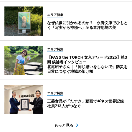
エリア特集
なぜ仏像に引かれるのか？ 永青文庫でひもと
く「写実から神秘へ」至る東洋彫刻の美
エリア特集
【PASS the TORCH 文京アワード2025】第3
回 候補者インタビュー
北尾昭子さん｜「同じ思いをしないで」防災を
日常につなぐ地域の架け橋
エリア特集
三菱食品が「たすき」動画でギネス世界記録
社員713人がつなぐ
もっと見る