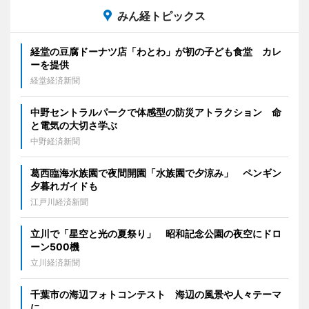
みん経トピックス
経堂の豆腐ドーナツ店「わとわ」が初の子ども食堂 カレ
ーを提供
経堂経済新聞
中野セントラルパークで体感型の防災アトラクション 命
と電気の大切さ学ぶ
中野経済新聞
葛西臨海水族園で夜間開園「水族園で夕涼み」 ペンギン
夕暮れガイドも
江戸川経済新聞
立川で「星空と光の夏祭り」 昭和記念公園の夜空にドロ
ーン500機
立川経済新聞
千葉市の海辺フォトコンテスト 海辺の風景や人々テーマ
に