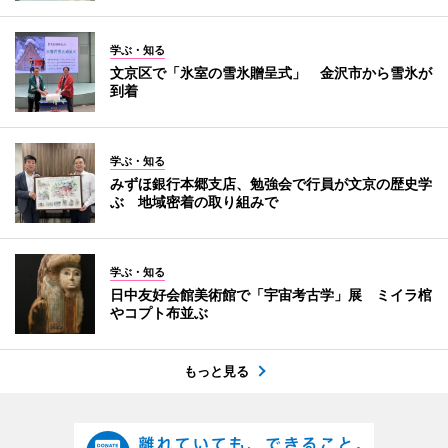
学ぶ・知る
文京区で「氷室の雪氷贈呈式」 金沢市から雪氷が
到着
学ぶ・知る
みずほ銀行本郷支店、勉強会で行員が文京の歴史学
ぶ 地域密着の取り組みで
学ぶ・知る
日中友好会館美術館で「宇宙考古学」展 ミイラ棺
やコプト布並ぶ
もっと見る