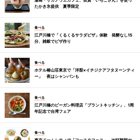
たかき氷提供 夏季限定
食べる
江戸川橋で「くるくるサラダピザ」体験 発酵なし15
分、雑穀でピザ作り
食べる
ホテル椿山荘東京で「洋梨×イチジクアフタヌーンティ
ー」 夜はシャンパンも
食べる
江戸川橋のビーガン料理店「プラントキッチン」、1周
年記念で台湾フェア
食べる
東京ドームシティで「フースタフェス」 W杯観戦や