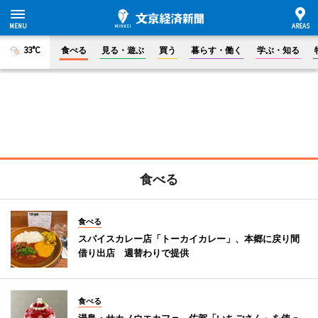
33°C
食べる
見る・遊ぶ
買う
暮らす・働く
学ぶ・知る
食べる
食べる
スパイスカレー店「トーカイカレー」、本郷に戻り間
借り出店 週替わりで提供
食べる
湯島・サカノウエカフェ、佐賀「いちごさん」を使っ