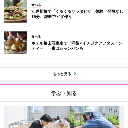
食べる
江戸川橋で「くるくるサラダピザ」体験 発酵なし
15分、雑穀でピザ作り
食べる
ホテル椿山荘東京で「洋梨×イチジクアフタヌーン
ティー」 夜はシャンパンも
もっと見る
学ぶ・知る