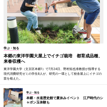
学ぶ・知る
本郷の東洋学園大屋上でイチゴ栽培 都育成品種、
来春収穫へ
東洋学園大学（文京区本郷1）で7月24日、野村拓也准教授が指導する
現代消費研究ゼミの学生8人が、研究の一環として校舎屋上にイチゴの
苗を植えた。
学ぶ・知る
本郷・水道歴史館で夏休みイベント 江戸時代のシ
ャボン玉体験も