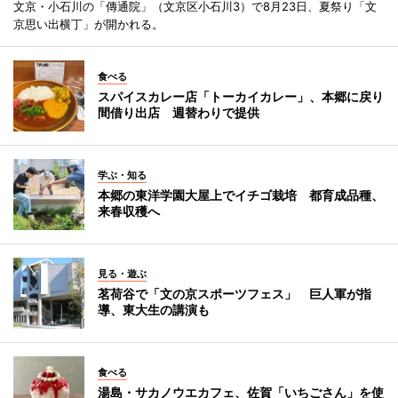
文京・小石川の「傳通院」（文京区小石川3）で8月23日、夏祭り「文
京思い出横丁」が開かれる。
食べる
スパイスカレー店「トーカイカレー」、本郷に戻り
間借り出店 週替わりで提供
学ぶ・知る
本郷の東洋学園大屋上でイチゴ栽培 都育成品種、
来春収穫へ
見る・遊ぶ
茗荷谷で「文の京スポーツフェス」 巨人軍が指
導、東大生の講演も
食べる
湯島・サカノウエカフェ、佐賀「いちごさん」を使