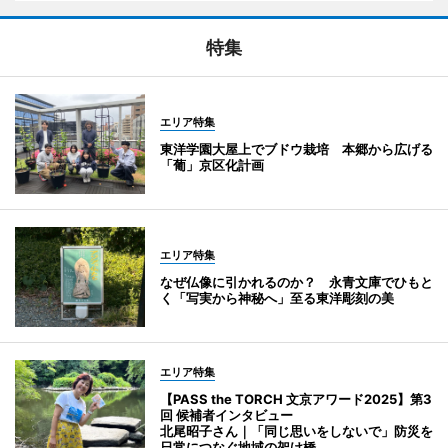
特集
エリア特集
東洋学園大屋上でブドウ栽培 本郷から広げる
「葡」京区化計画
エリア特集
なぜ仏像に引かれるのか？ 永青文庫でひもと
く「写実から神秘へ」至る東洋彫刻の美
エリア特集
【PASS the TORCH 文京アワード2025】第3
回 候補者インタビュー
北尾昭子さん｜「同じ思いをしないで」防災を
日常につなぐ地域の架け橋