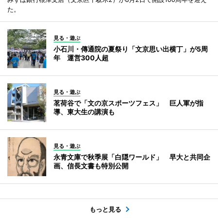
た。
見る・遊ぶ
小石川・傳通院の夏祭り「文京思い出横丁」が5周
年 運営300人超
見る・遊ぶ
茗荷谷で「文の京スポーツフェス」 巨人軍が指
導、東大生の講演も
見る・遊ぶ
永青文庫で秋季展「白隠ワールド」 早大と共同企
画、信長文書も特別公開
もっと見る