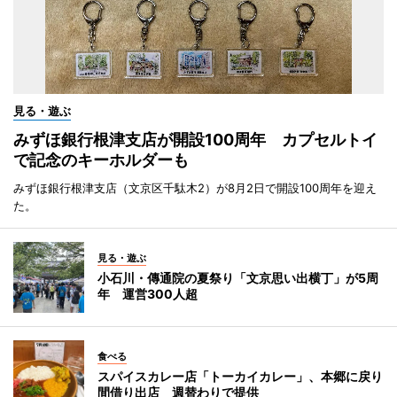
見る・遊ぶ
みずほ銀行根津支店が開設100周年 カプセルトイ
で記念のキーホルダーも
みずほ銀行根津支店（文京区千駄木2）が8月2日で開設100周年を迎え
た。
見る・遊ぶ
小石川・傳通院の夏祭り「文京思い出横丁」が5周
年 運営300人超
食べる
スパイスカレー店「トーカイカレー」、本郷に戻り
間借り出店 週替わりで提供