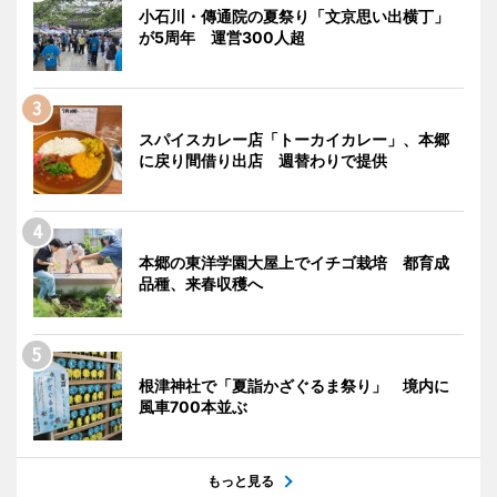
小石川・傳通院の夏祭り「文京思い出横丁」
が5周年 運営300人超
スパイスカレー店「トーカイカレー」、本郷
に戻り間借り出店 週替わりで提供
本郷の東洋学園大屋上でイチゴ栽培 都育成
品種、来春収穫へ
根津神社で「夏詣かざぐるま祭り」 境内に
風車700本並ぶ
もっと見る