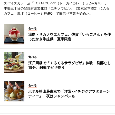
スパイスカレー店「TOKAI CURRY（トーカイカレー）」が7月10日、
本郷三丁目の登録有形文化財「エチソウビル」（文京区本郷2）に入る
カフェ「珈琲（コーヒー）FARO」で間借り営業を始めた。
食べる
湯島・サカノウエカフェ、佐賀「いちごさん」を使
ったかき氷提供 夏季限定
食べる
江戸川橋で「くるくるサラダピザ」体験 発酵なし
15分、雑穀でピザ作り
食べる
ホテル椿山荘東京で「洋梨×イチジクアフタヌーン
ティー」 夜はシャンパンも