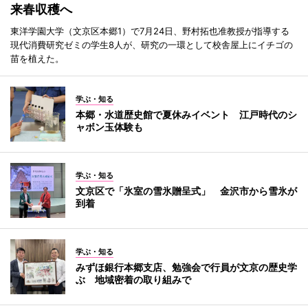
来春収穫へ
東洋学園大学（文京区本郷1）で7月24日、野村拓也准教授が指導する
現代消費研究ゼミの学生8人が、研究の一環として校舎屋上にイチゴの
苗を植えた。
学ぶ・知る
本郷・水道歴史館で夏休みイベント 江戸時代のシ
ャボン玉体験も
学ぶ・知る
文京区で「氷室の雪氷贈呈式」 金沢市から雪氷が
到着
学ぶ・知る
みずほ銀行本郷支店、勉強会で行員が文京の歴史学
ぶ 地域密着の取り組みで