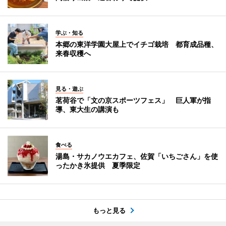
学ぶ・知る
本郷の東洋学園大屋上でイチゴ栽培 都育成品種、
来春収穫へ
見る・遊ぶ
茗荷谷で「文の京スポーツフェス」 巨人軍が指
導、東大生の講演も
食べる
湯島・サカノウエカフェ、佐賀「いちごさん」を使
ったかき氷提供 夏季限定
もっと見る