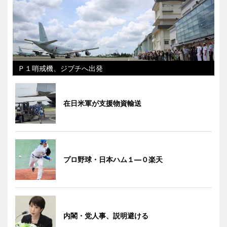
Ｐ１哨戒機、ジブチへ出発
在日米軍が支援物資輸送
プロ野球・日本ハム１―０楽天
内閣・党人事、説明避ける